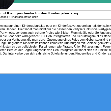
 und Kleingeschenke für den Kindergeburtstag
henke
>>
kindergeburtstag-deko
 Animateur einen Kindergeburtstag oder ein Kinderfest vorzubereiten hat, der ist i
en Händen. Hier findet man nicht nur die passenden Partysets inklusive Partygesch
Partymotto, sondern auch schöne Preise wie Sticker, Flummibälle oder Seifenblase
n die Fooddeko wird gedacht. Für Geburtstagstorten und Geburtstagsmuffins steh
fleger zur Verfügung, die man durch Zusendung eines Fotos vom Geburtstagskind s
ung! Für größere Kinderfeste können komplette Hüpfburgen mit Gebläse gemietet 
ihkisten zu den beliebtesten Partythemen wie Piraten, Ritter, Prinzessinnen, Feen 
teren Bereich der Begrüßungsseite von Geburtstagsfee.de findet sich ein Link mit d
inter verbergen sich zahlreiche Spielanleitungen, Kinderwitze und Kinderrezep