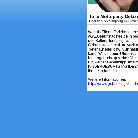
Tolle Mottoparty-Deko
Übersicht
>>
Shopping
>>
Gesc
Wer als Eltern, Erzieher oder
www.Geburtstagsfee.de in best
und Ballons für das gewählte 
Geburtstagsanimation. Auch a
Tortenaufleger bzw. Muffinau
kann. Was für eine Überrasch
Kindergeburtstag stehen Verle
Ein kleiner Geheimtipp: Im un
KINDERGEBURTSTAG IDEEN. Dah
Ihres Kinderfestes.
Weitere Informationen:
https://www.geburtstagsfee.de