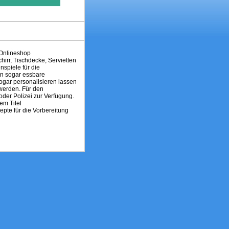
m Onlineshop
irr, Tischdecke, Servietten
nspiele für die
en sogar essbare
ogar personalisieren lassen
werden. Für den
oder Polizei zur Verfügung.
em Titel
te für die Vorbereitung