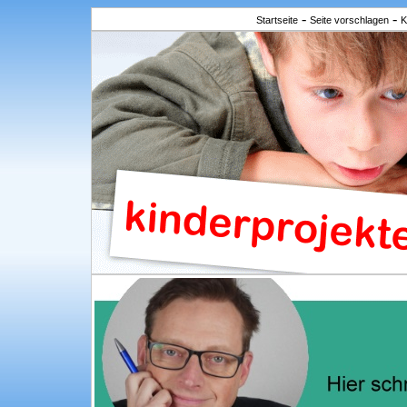
-
-
Startseite
Seite vorschlagen
K