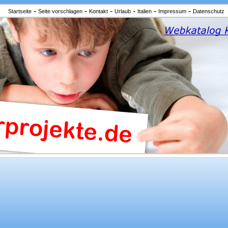
-
-
-
-
-
-
Startseite
Seite vorschlagen
Kontakt
Urlaub
Italien
Impressum
Datenschutz