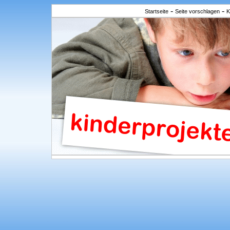
-
-
Startseite
Seite vorschlagen
K