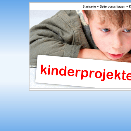
-
-
Startseite
Seite vorschlagen
K