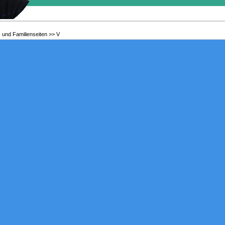
 und Familienseiten
>>
V